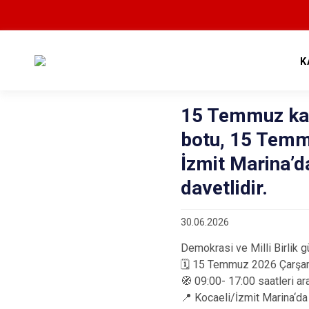
K
15 Temmuz ka
botu, 15 Temm
İzmit Marina’d
davetlidir.
30.06.2026
Demokrasi ve Milli Birlik
🗓️ 15 Temmuz 2026 Çarş
🧭 09:00- 17:00 saatleri a
📍 Kocaeli/İzmit Marina‘da 