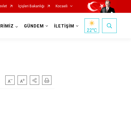
evlet
İçişleri Bakanlığı
Kocaeli
RİMİZ
GÜNDEM
İLETİŞİM
22
°C
Başiskele
Darıca
Çayırova
Dilovası