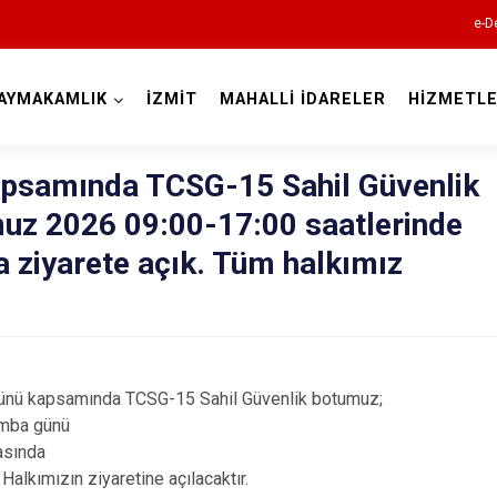
e-D
AYMAKAMLIK
İZMİT
MAHALLİ İDARELER
HİZMETLE
Kocaeli
psamında TCSG-15 Sahil Güvenlik
uz 2026 09:00-17:00 saatlerinde
a ziyarete açık. Tüm halkımız
Gebze
 günü kapsamında TCSG-15 Sahil Güvenlik botumuz;
Gölcük
amba günü
Kandıra
rasında
Halkımızın ziyaretine açılacaktır.
Karamürsel