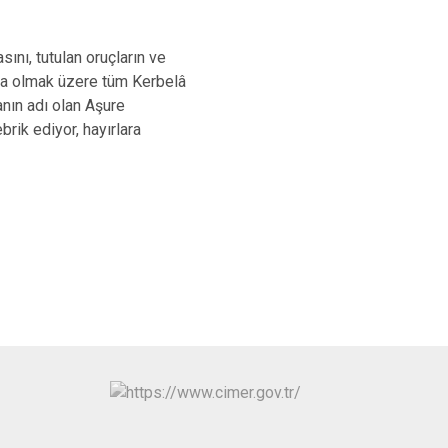
İzmit
Kartepe
ını, tutulan oruçların ve
şta olmak üzere tüm Kerbelâ
nın adı olan Aşure
rik ediyor, hayırlara