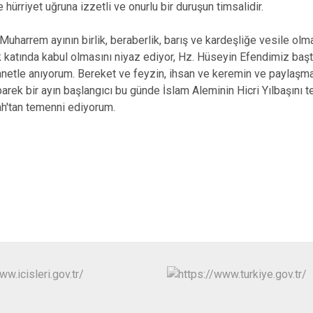
hürriyet uğruna izzetli ve onurlu bir duruşun timsalidir.
Körfez
Derince
uharrem ayının birlik, beraberlik, barış ve kardeşliğe vesile olmas
k katında kabul olmasını niyaz ediyor, Hz. Hüseyin Efendimiz ba
nnetle anıyorum. Bereket ve feyzin, ihsan ve keremin ve paylaşma
ek bir ayın başlangıcı bu günde İslam Aleminin Hicri Yılbaşını teb
ah'tan temenni ediyorum.