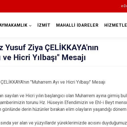
e-D
AYMAKAMLIK
İZMİT
MAHALLİ İDARELER
HİZMETLE
Kocaeli
 Yusuf Ziya ÇELİKKAYA'nın
ve Hicri Yılbaşı" Mesajı
ELİKKAYA'nın "Muharrem Ayı ve Hicri Yılbaşı" Mesajı
Gebze
an sayılan ve Hicri yılın başlangıcı olan Muharrem ayına girmiş b
amberimizin torunu Hz. Hüseyin Efendimizin ve Ehl-i Beyt mensup
Gölcük
n gönlünde derin hüzünler bırakan elim olayların yaşandığı dönem
Kandıra
Karamürsel
sında yer alan ve yüzyıllardır yüreklerimizde acısını duyduğumuz 