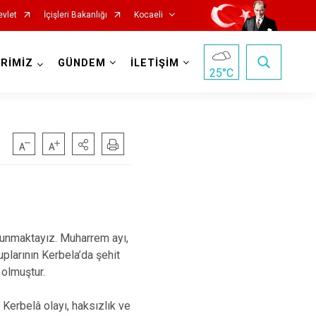
evlet
İçişleri Bakanlığı
Kocaeli
RİMİZ
GÜNDEM
İLETİŞİM
25
°C
Başiskele
ulunmaktayız. Muharrem ayı,
larının Kerbela’da şehit
Darıca
 olmuştur.
Çayırova
Dilovası
Kerbelâ olayı, haksızlık ve