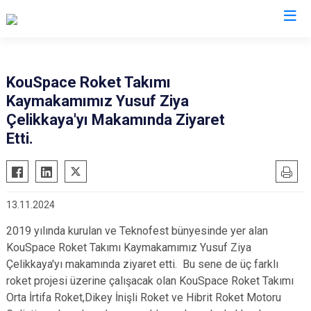
Kocaeli
KouSpace Roket Takımı
Kaymakamımız Yusuf Ziya
Gebze
Başiskele
Çelikkaya'yı Makamında Ziyaret
Gölcük
Darıca
Etti.
Kandıra
Çayırova
Karamürsel
Dilovası
Körfez
İzmit
13.11.2024
Derince
Kartepe
2019 yılında kurulan ve Teknofest bünyesinde yer alan
KouSpace Roket Takımı Kaymakamımız Yusuf Ziya
Çelikkaya'yı makamında ziyaret etti. Bu sene de üç farklı
roket projesi üzerine çalışacak olan KouSpace Roket Takımı
Orta İrtifa Roket,Dikey İnişli Roket ve Hibrit Roket Motoru